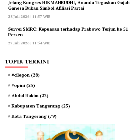
‎Jelang Kongres HIKMAHBUDHI, Ananda Tegaskan Gajah
Ganesa Bukan Simbol Afiliasi Partai
28 Juli 2026 | 11:57 WIB
‎Survei SMRC: Kepuasan terhadap Prabowo Terjun ke 51
Persen
27 Juli 2026 | 11:54 WIB
TOPIK TERKINI
#cilegon
(28)
#opini
(25)
Abdul Hakim
(22)
Kabupaten Tangerang
(25)
Kota Tangerang
(79)