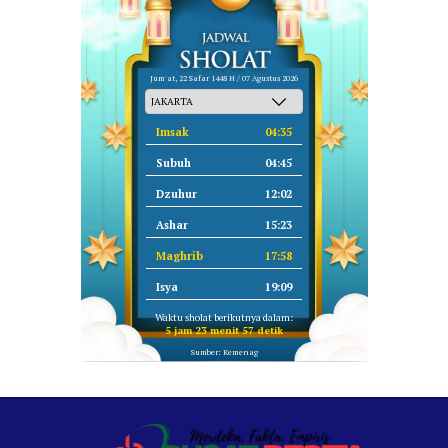
Jum'at, 22 Safar 1448 H / 07 Agustus 2026
Imsak
04:35
Subuh
04:45
Dzuhur
12:02
Ashar
15:23
Maghrib
17:58
Isya
19:09
Waktu sholat berikutnya dalam:
5 jam 23 menit 57 detik
Sumber: Kemenag