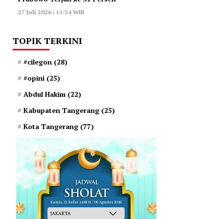
27 Juli 2026 | 11:54 WIB
TOPIK TERKINI
#cilegon
(28)
#opini
(25)
Abdul Hakim
(22)
Kabupaten Tangerang
(25)
Kota Tangerang
(77)
Kamis, 21 Safar 1448 H / 06 Agustus 2026