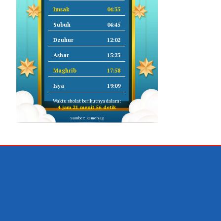
Imsak
04:35
Subuh
04:45
Dzuhur
12:02
Ashar
15:23
Maghrib
17:58
Isya
19:09
Waktu sholat berikutnya dalam:
4 jam 21 menit 56 detik
Sumber: Kemenag