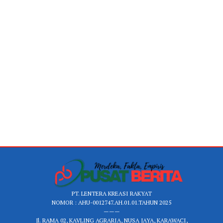
PT. LENTERA KREASI RAKYAT
NOMOR : AHU-0012747.AH.01.01.TAHUN 2025
———
Jl. RAMA 02, KAVLING AGRARIA, NUSA JAYA, KARAWACI,