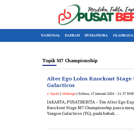
NASIONAL
DAERAH
HUMANIORA
OLAHRAGA
Topik
M7 Championship
Alter Ego Lolos Knockout Stage
Galacticos
e-Sport
|
Olahraga
| Selasa, 13 Januari 2026 - 21:57 WIB
JAKARTA, PUSATBERITA – Tim Alter Ego Espo
Knockout Stage M7 Championship pasca meng
Yangon Galacticos (YG), pada babak…