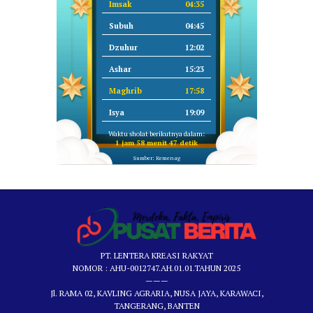
Imsak
04:35
Subuh
04:45
Dzuhur
12:02
Ashar
15:23
Maghrib
17:58
Isya
19:09
Waktu sholat berikutnya dalam:
1 jam 58 menit 47 detik
Sumber: Kemenag
PT. LENTERA KREASI RAKYAT
NOMOR : AHU-0012747.AH.01.01.TAHUN 2025
———
Jl. RAMA 02, KAVLING AGRARIA, NUSA JAYA, KARAWACI,
TANGERANG, BANTEN