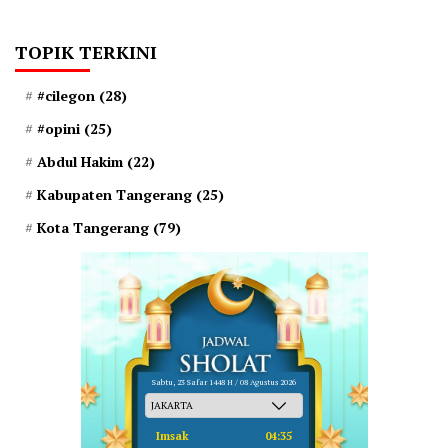
TOPIK TERKINI
#cilegon
(28)
#opini
(25)
Abdul Hakim
(22)
Kabupaten Tangerang
(25)
Kota Tangerang
(79)
Sabtu, 23 Safar 1448 H / 08 Agustus 2026
Imsak
04:35