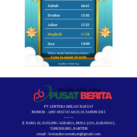
Subuh
04:45
Dzuhur
12:02
Ashar
15:23
Maghrib
17:58
Isya
19:09
Waktu sholat berikutnya dalam:
0 jam 16 menit 20 detik
Sumber: Kemenag
PT. LENTERA KREASI RAKYAT
NOMOR : AHU-0012747.AH.01.01.TAHUN 2025
———
Jl. RAMA 02, KAVLING AGRARIA, NUSA JAYA, KARAWACI,
TANGERANG, BANTEN
email : lentarakreasirakyat@gmail.com