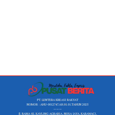
PT. LENTERA KREASI RAKYAT
NOMOR : AHU-0012747.AH.01.01.TAHUN 2025
———
Jl. RAMA 02, KAVLING AGRARIA, NUSA JAYA, KARAWACI,