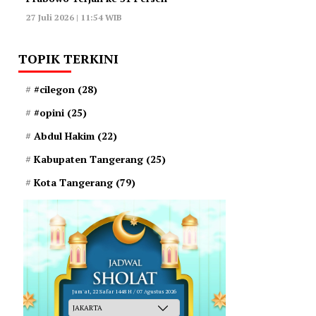
27 Juli 2026 | 11:54 WIB
TOPIK TERKINI
#cilegon
(28)
#opini
(25)
Abdul Hakim
(22)
Kabupaten Tangerang
(25)
Kota Tangerang
(79)
Jum'at, 22 Safar 1448 H / 07 Agustus 2026