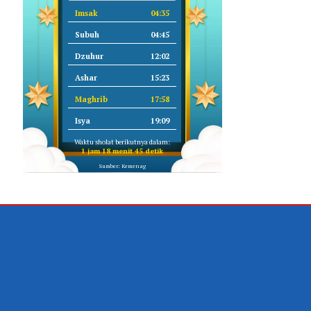
Imsak
04:35
Subuh
04:45
Dzuhur
12:02
Ashar
15:23
Maghrib
17:58
Isya
19:09
Waktu sholat berikutnya dalam:
1 jam 18 menit 44 detik
Sumber: Kemenag