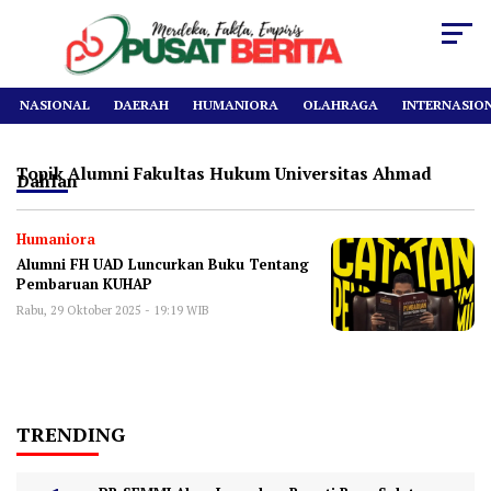
NASIONAL
DAERAH
HUMANIORA
OLAHRAGA
INTERNASIO
Topik
Alumni Fakultas Hukum Universitas Ahmad
Dahlan
Humaniora
Alumni FH UAD Luncurkan Buku Tentang
Pembaruan KUHAP
Rabu, 29 Oktober 2025 - 19:19 WIB
TRENDING