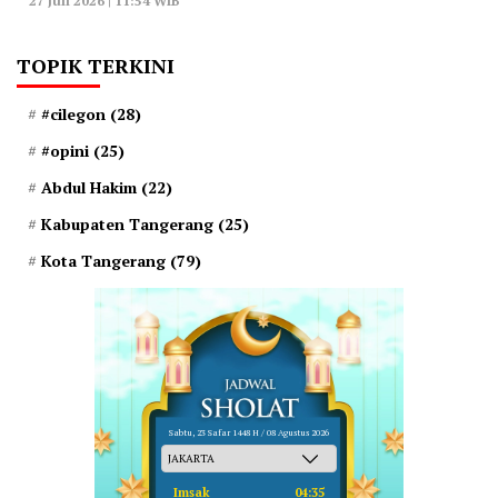
27 Juli 2026 | 11:54 WIB
TOPIK TERKINI
#cilegon
(28)
#opini
(25)
Abdul Hakim
(22)
Kabupaten Tangerang
(25)
Kota Tangerang
(79)
Sabtu, 23 Safar 1448 H / 08 Agustus 2026
Imsak
04:35