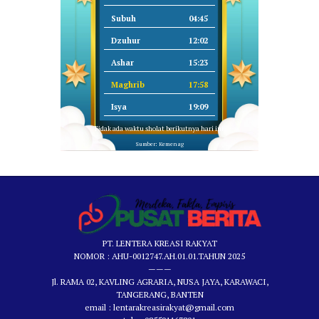
Subuh
04:45
Dzuhur
12:02
Ashar
15:23
Maghrib
17:58
Isya
19:09
Tidak ada waktu sholat berikutnya hari ini.
Sumber: Kemenag
PT. LENTERA KREASI RAKYAT
NOMOR : AHU-0012747.AH.01.01.TAHUN 2025
———
Jl. RAMA 02, KAVLING AGRARIA, NUSA JAYA, KARAWACI,
TANGERANG, BANTEN
email : lentarakreasirakyat@gmail.com