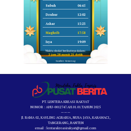
Subuh
04:45
Dzuhur
12:02
Ashar
15:23
Maghrib
17:58
Isya
19:09
Waktu sholat berikutnya dalam:
2 jam 28 menit 21 detik
Sumber: Kemenag
PT. LENTERA KREASI RAKYAT
NOMOR : AHU-0012747.AH.01.01.TAHUN 2025
———
Jl. RAMA 02, KAVLING AGRARIA, NUSA JAYA, KARAWACI,
TANGERANG, BANTEN
email : lentarakreasirakyat@gmail.com