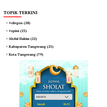
TOPIK TERKINI
#cilegon
(28)
#opini
(25)
Abdul Hakim
(22)
Kabupaten Tangerang
(25)
Kota Tangerang
(79)
Sabtu, 23 Safar 1448 H / 08 Agustus 2026
Imsak
04:35