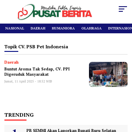
NASIONAL
DAERAH
HUMANIORA
OLAHRAGA
INTERNASIO
Topik
CV. PSB Pet Indonesia
Daerah
Buntut Aroma Tak Sedap, CV. PPI
Digeruduk Masyarakat
Jumat, 11 April 2025 - 18:52 WIB
TRENDING
PB SEMMI Akan Laporkan Bupati Buru Selatan