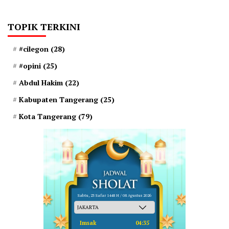
TOPIK TERKINI
#cilegon
(28)
#opini
(25)
Abdul Hakim
(22)
Kabupaten Tangerang
(25)
Kota Tangerang
(79)
Sabtu, 23 Safar 1448 H / 08 Agustus 2026
Imsak
04:35