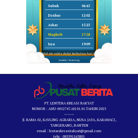
Subuh
04:45
Dzuhur
12:02
Ashar
15:23
Maghrib
17:58
Isya
19:09
Tidak ada waktu sholat berikutnya hari ini.
Sumber: Kemenag
PT. LENTERA KREASI RAKYAT
NOMOR : AHU-0012747.AH.01.01.TAHUN 2025
———
Jl. RAMA 02, KAVLING AGRARIA, NUSA JAYA, KARAWACI,
TANGERANG, BANTEN
email : lentarakreasirakyat@gmail.com
telp : 085591163801