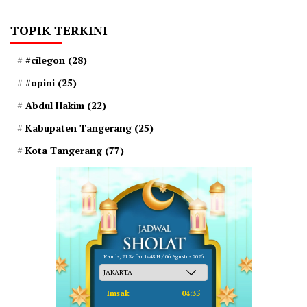
TOPIK TERKINI
#cilegon
(28)
#opini
(25)
Abdul Hakim
(22)
Kabupaten Tangerang
(25)
Kota Tangerang
(77)
Kamis, 21 Safar 1448 H / 06 Agustus 2026
Imsak
04:35