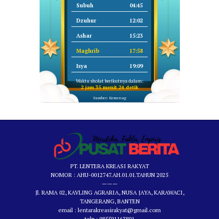
Subuh
04:45
Dzuhur
12:02
Ashar
15:23
Maghrib
17:58
Isya
19:09
Waktu sholat berikutnya dalam:
2 jam 35 menit 24 detik
Sumber: Kemenag
PT. LENTERA KREASI RAKYAT
NOMOR : AHU-0012747.AH.01.01.TAHUN 2025
———
Jl. RAMA 02, KAVLING AGRARIA, NUSA JAYA, KARAWACI,
TANGERANG, BANTEN
email : lentarakreasirakyat@gmail.com
telp : 085591163801