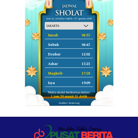
Jum'at, 22 Safar 1448 H / 07 Agustus 2026
Imsak
04:35
Subuh
04:45
Dzuhur
12:02
Ashar
15:23
Maghrib
17:58
Isya
19:09
Waktu sholat berikutnya dalam:
1 jam 30 menit 51 detik
Sumber: Kemenag