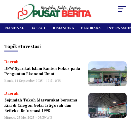
NASIONAL
DAERAH
HUMANIORA
OLAHRAGA
INTERNASIO
Topik
#investasi
Daerah
DPW Syarikat Islam Banten Fokus pada
Penguatan Ekonomi Umat
Kamis, 11 September 2025 - 12:51 WIB
Daerah
Sejumlah Tokoh Masyarakat bersama
Kiai di Cilegon Gelar Istigosah dan
Refleksi Reformasi 1998
Minggu, 25 Mei 2025 - 03:39 WIB