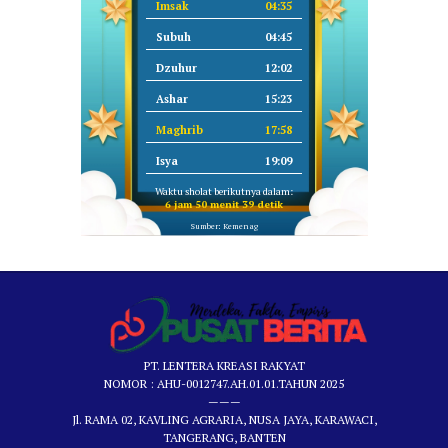
Imsak
04:35
Subuh
04:45
Dzuhur
12:02
Ashar
15:23
Maghrib
17:58
Isya
19:09
Waktu sholat berikutnya dalam:
6 jam 50 menit 39 detik
Sumber: Kemenag
PT. LENTERA KREASI RAKYAT
NOMOR : AHU-0012747.AH.01.01.TAHUN 2025
———
Jl. RAMA 02, KAVLING AGRARIA, NUSA JAYA, KARAWACI,
TANGERANG, BANTEN