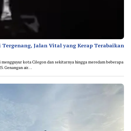
i Tergenang, Jalan Vital yang Kerap Terabaikan
i mengguyur kota Cilegon dan sekitarnya hingga meredam beberapa
025. Genangan air…