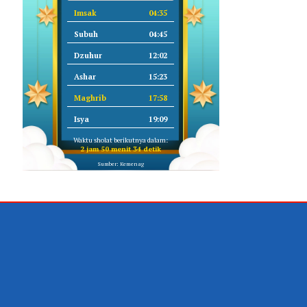
Imsak
04:35
Subuh
04:45
Dzuhur
12:02
Ashar
15:23
Maghrib
17:58
Isya
19:09
Waktu sholat berikutnya dalam:
2 jam 50 menit 33 detik
Sumber: Kemenag