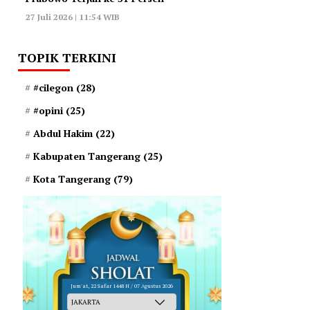
27 Juli 2026 | 11:54 WIB
TOPIK TERKINI
#cilegon
(28)
#opini
(25)
Abdul Hakim
(22)
Kabupaten Tangerang
(25)
Kota Tangerang
(79)
Jum'at, 22 Safar 1448 H / 07 Agustus 2026