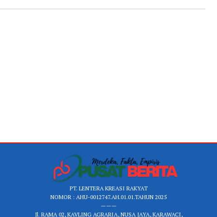
PT. LENTERA KREASI RAKYAT
NOMOR : AHU-0012747.AH.01.01.TAHUN 2025
———
Jl. RAMA 02, KAVLING AGRARIA, NUSA JAYA, KARAWACI,