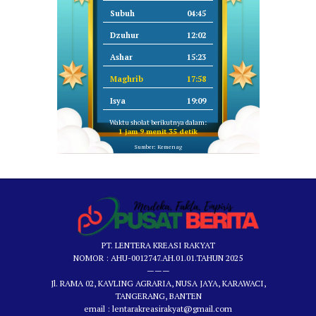
Subuh
04:45
Dzuhur
12:02
Ashar
15:23
Maghrib
17:58
Isya
19:09
Waktu sholat berikutnya dalam:
1 jam 9 menit 35 detik
Sumber: Kemenag
PT. LENTERA KREASI RAKYAT
NOMOR : AHU-0012747.AH.01.01.TAHUN 2025
———
Jl. RAMA 02, KAVLING AGRARIA, NUSA JAYA, KARAWACI,
TANGERANG, BANTEN
email : lentarakreasirakyat@gmail.com