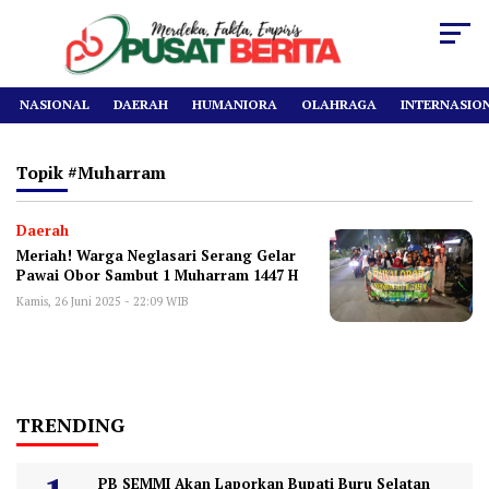
NASIONAL
DAERAH
HUMANIORA
OLAHRAGA
INTERNASIO
Topik
#muharram
Daerah
Meriah! Warga Neglasari Serang Gelar
Pawai Obor Sambut 1 Muharram 1447 H
Kamis, 26 Juni 2025 - 22:09 WIB
TRENDING
PB SEMMI Akan Laporkan Bupati Buru Selatan