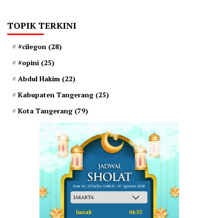
TOPIK TERKINI
#cilegon
(28)
#opini
(25)
Abdul Hakim
(22)
Kabupaten Tangerang
(25)
Kota Tangerang
(79)
Jum'at, 22 Safar 1448 H / 07 Agustus 2026
Imsak
04:35