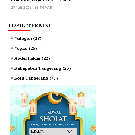
27 Juli 2026 | 11:54 WIB
TOPIK TERKINI
#cilegon
(28)
#opini
(25)
Abdul Hakim
(22)
Kabupaten Tangerang
(25)
Kota Tangerang
(77)
Kamis, 21 Safar 1448 H / 06 Agustus 2026