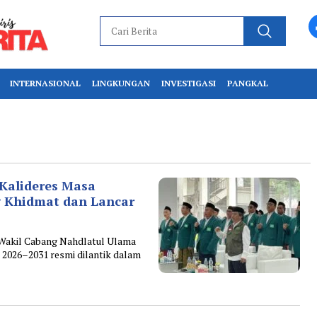
INTERNASIONAL
LINGKUNGAN
INVESTIGASI
PANGKAL
alideres Masa
 Khidmat dan Lancar
s Wakil Cabang Nahdlatul Ulama
026–2031 resmi dilantik dalam