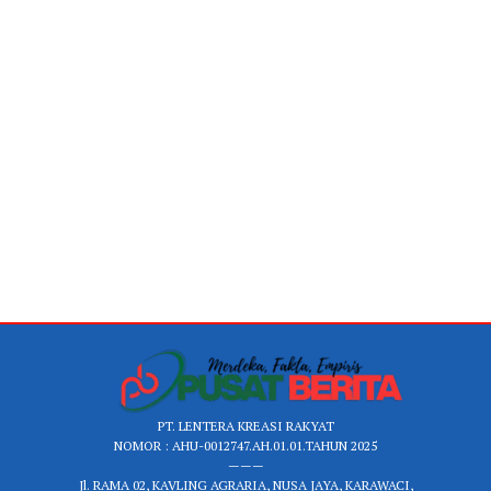
PT. LENTERA KREASI RAKYAT
NOMOR : AHU-0012747.AH.01.01.TAHUN 2025
———
Jl. RAMA 02, KAVLING AGRARIA, NUSA JAYA, KARAWACI,