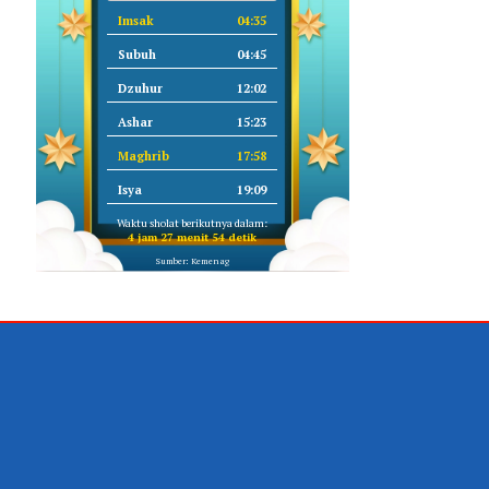
Imsak
04:35
Subuh
04:45
Dzuhur
12:02
Ashar
15:23
Maghrib
17:58
Isya
19:09
Waktu sholat berikutnya dalam:
4 jam 27 menit 54 detik
Sumber: Kemenag