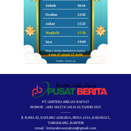
Subuh
04:44
Dzuhur
12:02
Ashar
15:23
Maghrib
17:58
Isya
19:09
Waktu sholat berikutnya dalam:
4 jam 47 menit 53 detik
Sumber: Kemenag
PT. LENTERA KREASI RAKYAT
NOMOR : AHU-0012747.AH.01.01.TAHUN 2025
———
Jl. RAMA 02, KAVLING AGRARIA, NUSA JAYA, KARAWACI,
TANGERANG, BANTEN
email : lentarakreasirakyat@gmail.com