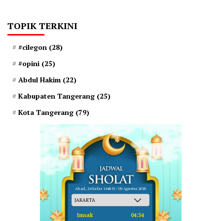
TOPIK TERKINI
#cilegon
(28)
#opini
(25)
Abdul Hakim
(22)
Kabupaten Tangerang
(25)
Kota Tangerang
(79)
Ahad, 24 Safar 1448 H / 09 Agustus 2026
Imsak
04:34