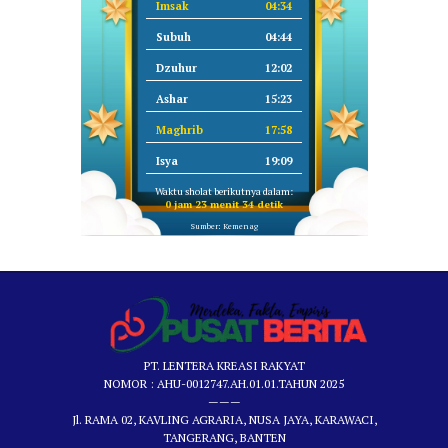
Imsak
04:34
Subuh
04:44
Dzuhur
12:02
Ashar
15:23
Maghrib
17:58
Isya
19:09
Waktu sholat berikutnya dalam:
0 jam 23 menit 34 detik
Sumber: Kemenag
PT. LENTERA KREASI RAKYAT
NOMOR : AHU-0012747.AH.01.01.TAHUN 2025
———
Jl. RAMA 02, KAVLING AGRARIA, NUSA JAYA, KARAWACI,
TANGERANG, BANTEN