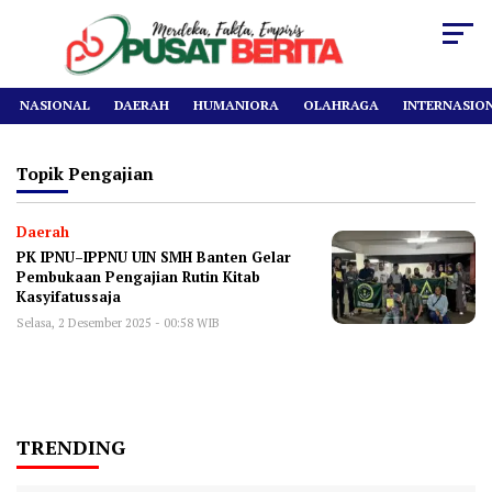
NASIONAL
DAERAH
HUMANIORA
OLAHRAGA
INTERNASIO
Topik
Pengajian
Daerah
PK IPNU–IPPNU UIN SMH Banten Gelar
Pembukaan Pengajian Rutin Kitab
Kasyifatussaja
Selasa, 2 Desember 2025 - 00:58 WIB
TRENDING