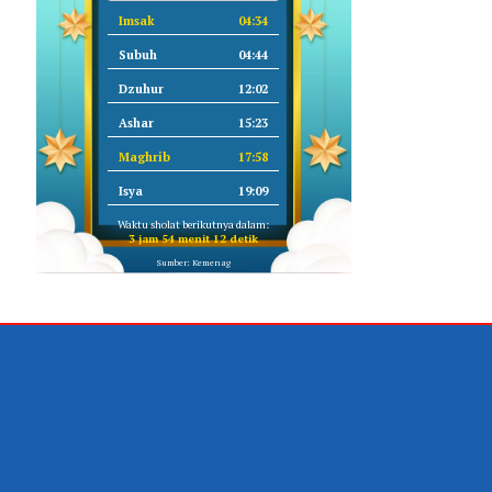
Imsak
04:34
Subuh
04:44
Dzuhur
12:02
Ashar
15:23
Maghrib
17:58
Isya
19:09
Waktu sholat berikutnya dalam:
3 jam 54 menit 12 detik
Sumber: Kemenag