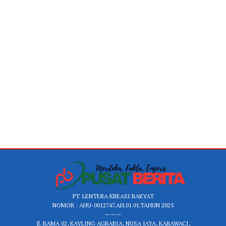
PT. LENTERA KREASI RAKYAT
NOMOR : AHU-0012747.AH.01.01.TAHUN 2025
———
Jl. RAMA 02, KAVLING AGRARIA, NUSA JAYA, KARAWACI,