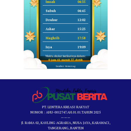
Imsak
04:35
Subuh
04:45
Dzuhur
12:02
Ashar
15:23
Maghrib
17:58
Isya
19:09
Waktu sholat berikutnya dalam:
0 jam 41 menit 36 detik
Sumber: Kemenag
PT. LENTERA KREASI RAKYAT
NOMOR : AHU-0012747.AH.01.01.TAHUN 2025
———
Jl. RAMA 02, KAVLING AGRARIA, NUSA JAYA, KARAWACI,
TANGERANG, BANTEN