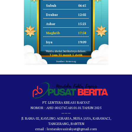
Subuh
04:45
Dzuhur
12:02
Ashar
15:23
Maghrib
17:58
Isya
19:09
Waktu sholat berikutnya dalam:
3 jam 35 menit 5 detik
Sumber: Kemenag
PT. LENTERA KREASI RAKYAT
NOMOR : AHU-0012747.AH.01.01.TAHUN 2025
———
Jl. RAMA 02, KAVLING AGRARIA, NUSA JAYA, KARAWACI,
TANGERANG, BANTEN
email : lentarakreasirakyat@gmail.com