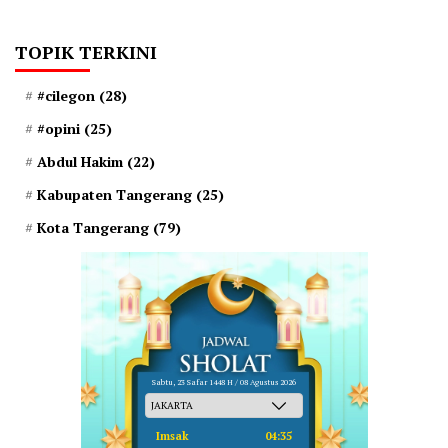
TOPIK TERKINI
#cilegon
(28)
#opini
(25)
Abdul Hakim
(22)
Kabupaten Tangerang
(25)
Kota Tangerang
(79)
Sabtu, 23 Safar 1448 H / 08 Agustus 2026
Imsak
04:35