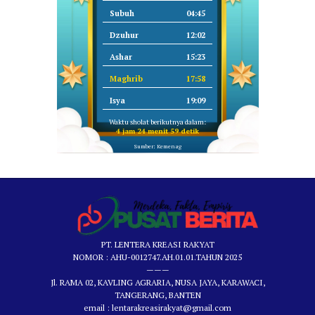
Subuh
04:45
Dzuhur
12:02
Ashar
15:23
Maghrib
17:58
Isya
19:09
Waktu sholat berikutnya dalam:
4 jam 24 menit 59 detik
Sumber: Kemenag
PT. LENTERA KREASI RAKYAT
NOMOR : AHU-0012747.AH.01.01.TAHUN 2025
———
Jl. RAMA 02, KAVLING AGRARIA, NUSA JAYA, KARAWACI,
TANGERANG, BANTEN
email : lentarakreasirakyat@gmail.com