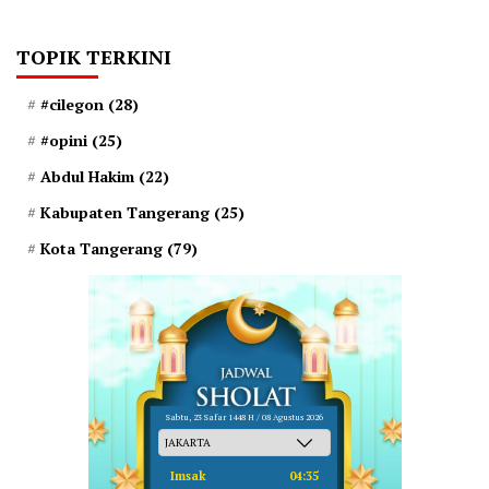
TOPIK TERKINI
#cilegon
(28)
#opini
(25)
Abdul Hakim
(22)
Kabupaten Tangerang
(25)
Kota Tangerang
(79)
Sabtu, 23 Safar 1448 H / 08 Agustus 2026
Imsak
04:35