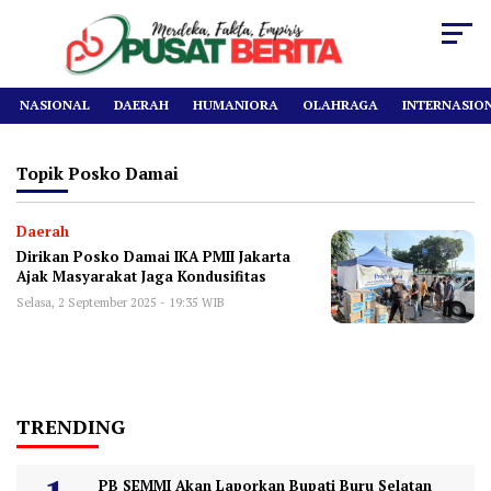
NASIONAL
DAERAH
HUMANIORA
OLAHRAGA
INTERNASIO
Topik
Posko Damai
Daerah
Dirikan Posko Damai IKA PMII Jakarta
Ajak Masyarakat Jaga Kondusifitas
Selasa, 2 September 2025 - 19:35 WIB
TRENDING
PB SEMMI Akan Laporkan Bupati Buru Selatan