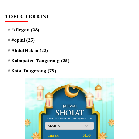
TOPIK TERKINI
#cilegon
(28)
#opini
(25)
Abdul Hakim
(22)
Kabupaten Tangerang
(25)
Kota Tangerang
(79)
Sabtu, 23 Safar 1448 H / 08 Agustus 2026
Imsak
04:35