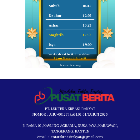
Subuh
04:45
Dzuhur
12:02
Ashar
15:23
Maghrib
17:58
Isya
19:09
Waktu sholat berikutnya dalam:
1 jam 5 menit 6 detik
Sumber: Kemenag
PT. LENTERA KREASI RAKYAT
NOMOR : AHU-0012747.AH.01.01.TAHUN 2025
———
Jl. RAMA 02, KAVLING AGRARIA, NUSA JAYA, KARAWACI,
TANGERANG, BANTEN
email : lentarakreasirakyat@gmail.com