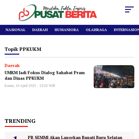
NASIONAL
DAERAH
HUMANIORA
OLAHRAGA
INTERNASIO
Topik
PPKUKM
Daerah
UMKM Jadi Fokus Dialog Sahabat Pram
dan Dinas PPKUKM
Kamis, 10 April 2025 - 23:02 WIB
TRENDING
PB SEMMI Akan Laporkan Bupati Buru Selatan