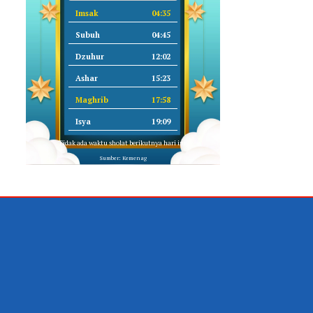
Imsak
04:35
Subuh
04:45
Dzuhur
12:02
Ashar
15:23
Maghrib
17:58
Isya
19:09
Tidak ada waktu sholat berikutnya hari ini.
Sumber: Kemenag