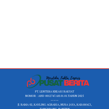
PT. LENTERA KREASI RAKYAT
NOMOR : AHU-0012747.AH.01.01.TAHUN 2025
———
Jl. RAMA 02, KAVLING AGRARIA, NUSA JAYA, KARAWACI,
TANGERANG, BANTEN