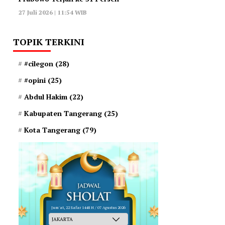
27 Juli 2026 | 11:54 WIB
TOPIK TERKINI
#cilegon
(28)
#opini
(25)
Abdul Hakim
(22)
Kabupaten Tangerang
(25)
Kota Tangerang
(79)
Jum'at, 22 Safar 1448 H / 07 Agustus 2026