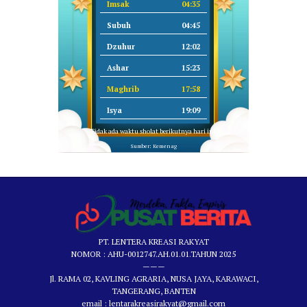
Imsak
04:35
Subuh
04:45
Dzuhur
12:02
Ashar
15:23
Maghrib
17:58
Isya
19:09
Tidak ada waktu sholat berikutnya hari ini.
Sumber: Kemenag
PT. LENTERA KREASI RAKYAT
NOMOR : AHU-0012747.AH.01.01.TAHUN 2025
———
Jl. RAMA 02, KAVLING AGRARIA, NUSA JAYA, KARAWACI,
TANGERANG, BANTEN
email : lentarakreasirakyat@gmail.com