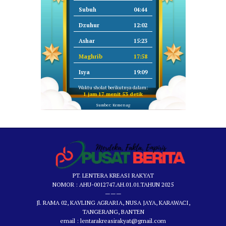
Subuh
04:44
Dzuhur
12:02
Ashar
15:23
Maghrib
17:58
Isya
19:09
Waktu sholat berikutnya dalam:
1 jam 17 menit 53 detik
Sumber: Kemenag
PT. LENTERA KREASI RAKYAT
NOMOR : AHU-0012747.AH.01.01.TAHUN 2025
———
Jl. RAMA 02, KAVLING AGRARIA, NUSA JAYA, KARAWACI,
TANGERANG, BANTEN
email : lentarakreasirakyat@gmail.com