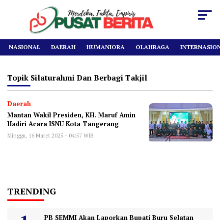
NASIONAL
DAERAH
HUMANIORA
OLAHRAGA
INTERNASIO
Topik
Silaturahmi Dan Berbagi Takjil
Daerah
Mantan Wakil Presiden, KH. Maruf Amin
Hadiri Acara ISNU Kota Tangerang
Minggu, 16 Maret 2025 - 04:57 WIB
TRENDING
PB SEMMI Akan Laporkan Bupati Buru Selatan