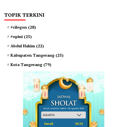
TOPIK TERKINI
#cilegon
(28)
#opini
(25)
Abdul Hakim
(22)
Kabupaten Tangerang
(25)
Kota Tangerang
(79)
Ahad, 24 Safar 1448 H / 09 Agustus 2026
Imsak
04:34