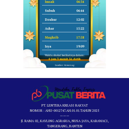
Imsak
04:34
Subuh
04:44
Dzuhur
12:02
Ashar
15:22
Maghrib
17:58
Isya
19:09
Waktu sholat berikutnya dalam:
4 jam 3 menit 56 detik
Sumber: Kemenag
PT. LENTERA KREASI RAKYAT
NOMOR : AHU-0012747.AH.01.01.TAHUN 2025
———
Jl. RAMA 02, KAVLING AGRARIA, NUSA JAYA, KARAWACI,
TANGERANG, BANTEN