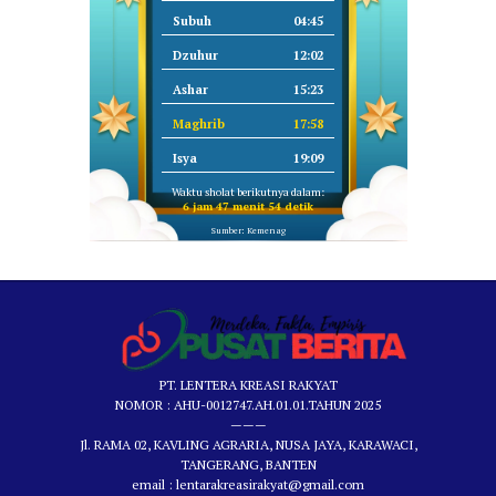
Subuh
04:45
Dzuhur
12:02
Ashar
15:23
Maghrib
17:58
Isya
19:09
Waktu sholat berikutnya dalam:
6 jam 47 menit 53 detik
Sumber: Kemenag
PT. LENTERA KREASI RAKYAT
NOMOR : AHU-0012747.AH.01.01.TAHUN 2025
———
Jl. RAMA 02, KAVLING AGRARIA, NUSA JAYA, KARAWACI,
TANGERANG, BANTEN
email : lentarakreasirakyat@gmail.com