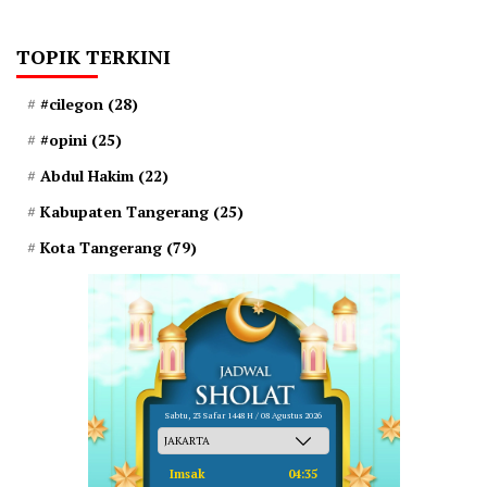
TOPIK TERKINI
#cilegon
(28)
#opini
(25)
Abdul Hakim
(22)
Kabupaten Tangerang
(25)
Kota Tangerang
(79)
Sabtu, 23 Safar 1448 H / 08 Agustus 2026
Imsak
04:35