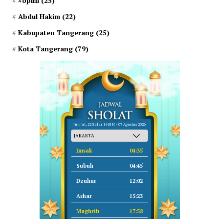
#opini
(25)
Abdul Hakim
(22)
Kabupaten Tangerang
(25)
Kota Tangerang
(79)
Jum'at, 22 Safar 1448 H / 07 Agustus 2026
Imsak
04:35
Subuh
04:45
Dzuhur
12:02
Ashar
15:23
Maghrib
17:58