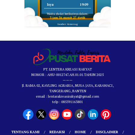
Isya
19:09
Waktu sholat berikutnya dalam:
3 jam 36 menit 26 detik
Sumber: Kemenag
PT. LENTERA KREASI RAKYAT
NOMOR : AHU-0012747.AH.01.01.TAHUN 2025
———
Jl. RAMA 02, KAVLING AGRARIA, NUSA JAYA, KARAWACI,
TANGERANG, BANTEN
email : lentarakreasirakyat@gmail.com
telp : 085591163801
TENTANG KAMI
REDAKSI
HOME
DISCLAIMER