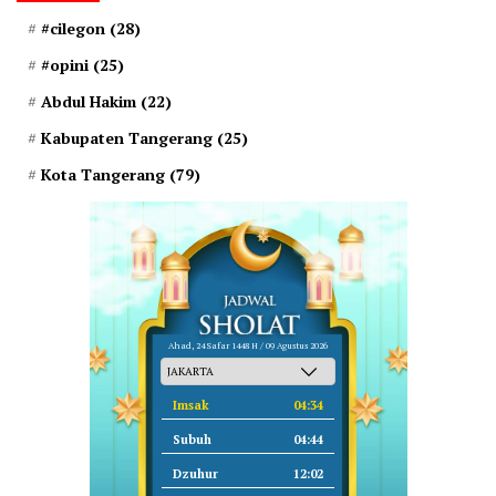
#cilegon
(28)
#opini
(25)
Abdul Hakim
(22)
Kabupaten Tangerang
(25)
Kota Tangerang
(79)
Ahad, 24 Safar 1448 H / 09 Agustus 2026
Imsak
04:34
Subuh
04:44
Dzuhur
12:02