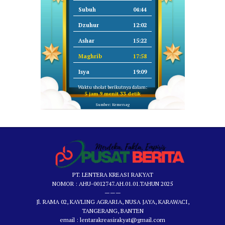
Subuh
04:44
Dzuhur
12:02
Ashar
15:22
Maghrib
17:58
Isya
19:09
Waktu sholat berikutnya dalam:
5 jam 9 menit 33 detik
Sumber: Kemenag
PT. LENTERA KREASI RAKYAT
NOMOR : AHU-0012747.AH.01.01.TAHUN 2025
———
Jl. RAMA 02, KAVLING AGRARIA, NUSA JAYA, KARAWACI,
TANGERANG, BANTEN
email : lentarakreasirakyat@gmail.com