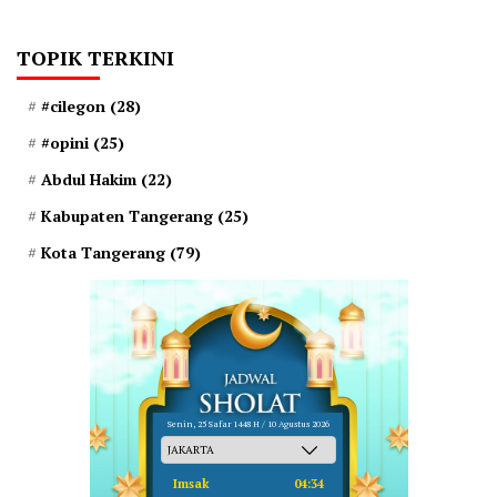
TOPIK TERKINI
#cilegon
(28)
#opini
(25)
Abdul Hakim
(22)
Kabupaten Tangerang
(25)
Kota Tangerang
(79)
Senin, 25 Safar 1448 H / 10 Agustus 2026
Imsak
04:34