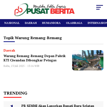
NASIONAL
DAERAH
HUMANIORA
OLAHRAGA
INTERNASIO
Topik
Warung Remang-Remang
Daerah
Warung Remang-Remang Depan Pabrik
KTI Ciwandan Dibongkar Petugas
Rabu, 23 Juli 2025 - 13:16 WIB
TRENDING
PB SEMMI Akan Laporkan Bupati Buru Selatan