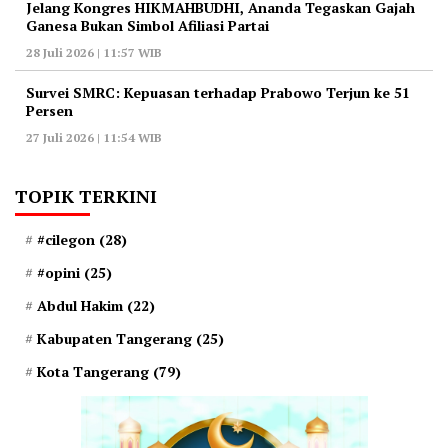
‎Jelang Kongres HIKMAHBUDHI, Ananda Tegaskan Gajah
Ganesa Bukan Simbol Afiliasi Partai
28 Juli 2026 | 11:57 WIB
‎Survei SMRC: Kepuasan terhadap Prabowo Terjun ke 51
Persen
27 Juli 2026 | 11:54 WIB
TOPIK TERKINI
#cilegon
(28)
#opini
(25)
Abdul Hakim
(22)
Kabupaten Tangerang
(25)
Kota Tangerang
(79)