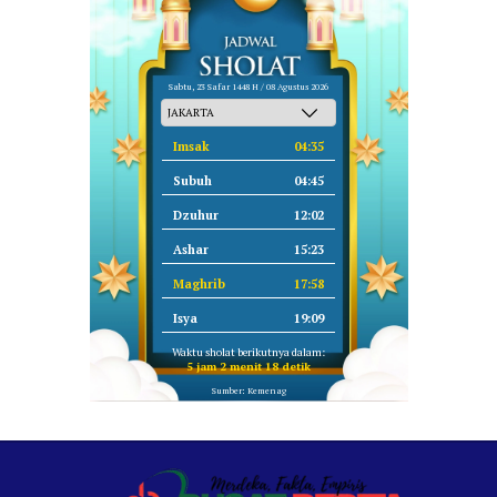
Sabtu, 23 Safar 1448 H / 08 Agustus 2026
Imsak
04:35
Subuh
04:45
Dzuhur
12:02
Ashar
15:23
Maghrib
17:58
Isya
19:09
Waktu sholat berikutnya dalam:
5 jam 2 menit 18 detik
Sumber: Kemenag