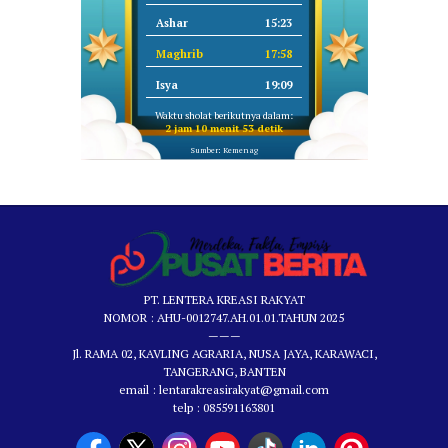
Ashar
15:23
Maghrib
17:58
Isya
19:09
Waktu sholat berikutnya dalam:
2 jam 10 menit 52 detik
Sumber: Kemenag
PT. LENTERA KREASI RAKYAT
NOMOR : AHU-0012747.AH.01.01.TAHUN 2025
———
Jl. RAMA 02, KAVLING AGRARIA, NUSA JAYA, KARAWACI,
TANGERANG, BANTEN
email : lentarakreasirakyat@gmail.com
telp : 085591163801