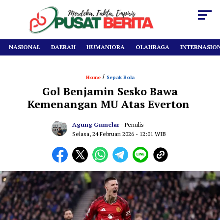
NASIONAL
DAERAH
HUMANIORA
OLAHRAGA
INTERNASIO
/
Home
Sepak Bola
Gol Benjamin Sesko Bawa
Kemenangan MU Atas Everton
Agung Gumelar
- Penulis
Selasa, 24 Februari 2026
- 12:01 WIB