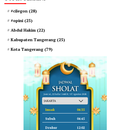
#cilegon
(28)
#opini
(25)
Abdul Hakim
(22)
Kabupaten Tangerang
(25)
Kota Tangerang
(79)
Jum'at, 22 Safar 1448 H / 07 Agustus 2026
Imsak
04:35
Subuh
04:45
Dzuhur
12:02