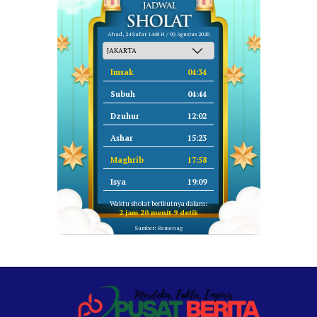
Ahad, 24 Safar 1448 H / 09 Agustus 2026
Imsak
04:34
Subuh
04:44
Dzuhur
12:02
Ashar
15:23
Maghrib
17:58
Isya
19:09
Waktu sholat berikutnya dalam:
2 jam 20 menit 8 detik
Sumber: Kemenag