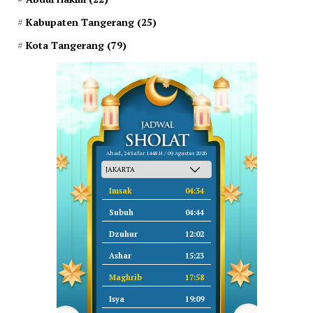
Kabupaten Tangerang
(25)
Kota Tangerang
(79)
Ahad, 24 Safar 1448 H / 09 Agustus 2026
Imsak
04:34
Subuh
04:44
Dzuhur
12:02
Ashar
15:23
Maghrib
17:58
Isya
19:09