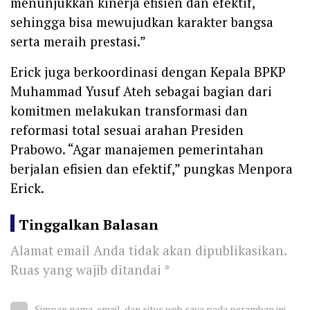
menunjukkan kinerja efisien dan efektif,
sehingga bisa mewujudkan karakter bangsa
serta meraih prestasi.”
Erick juga berkoordinasi dengan Kepala BPKP
Muhammad Yusuf Ateh sebagai bagian dari
komitmen melakukan transformasi dan
reformasi total sesuai arahan Presiden
Prabowo. “Agar manajemen pemerintahan
berjalan efisien dan efektif,” pungkas Menpora
Erick.
Tinggalkan Balasan
Alamat email Anda tidak akan dipublikasikan.
Ruas yang wajib ditandai
*
Simpan nama, email, dan situs web saya pada peramban ini