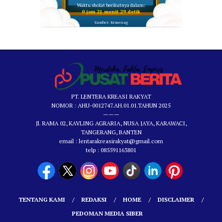
Waktu sholat berikutnya dalam:
0 jam 21 menit 28 detik
Sumber: Kemenag
PT. LENTERA KREASI RAKYAT
NOMOR : AHU-0012747.AH.01.01.TAHUN 2025
———
Jl. RAMA 02, KAVLING AGRARIA, NUSA JAYA, KARAWACI,
TANGERANG, BANTEN
email : lentarakreasirakyat@gmail.com
telp : 085591163801
TENTANG KAMI
REDAKSI
HOME
DISCLAIMER
PEDOMAN MEDIA SIBER