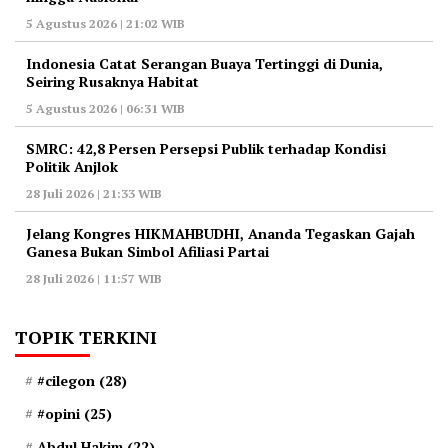
5 Agustus 2026 | 21:02 WIB
Indonesia Catat Serangan Buaya Tertinggi di Dunia,
Seiring Rusaknya Habitat
5 Agustus 2026 | 06:31 WIB
‎SMRC: 42,8 Persen Persepsi Publik terhadap Kondisi
Politik Anjlok
28 Juli 2026 | 21:33 WIB
‎Jelang Kongres HIKMAHBUDHI, Ananda Tegaskan Gajah
Ganesa Bukan Simbol Afiliasi Partai
28 Juli 2026 | 11:57 WIB
TOPIK TERKINI
#cilegon
(28)
#opini
(25)
Abdul Hakim
(22)