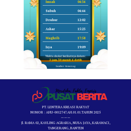
Imsak
04:34
Subuh
04:44
Dzuhur
12:02
Ashar
15:23
Maghrib
17:58
Isya
19:09
Waktu sholat berikutnya dalam:
2 jam 30 menit 4 detik
Sumber: Kemenag
PT. LENTERA KREASI RAKYAT
NOMOR : AHU-0012747.AH.01.01.TAHUN 2025
———
Jl. RAMA 02, KAVLING AGRARIA, NUSA JAYA, KARAWACI,
TANGERANG, BANTEN