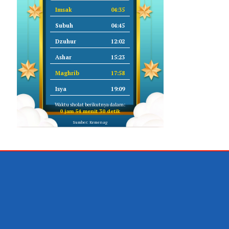
Imsak
04:35
Subuh
04:45
Dzuhur
12:02
Ashar
15:23
Maghrib
17:58
Isya
19:09
Waktu sholat berikutnya dalam:
0 jam 54 menit 29 detik
Sumber: Kemenag