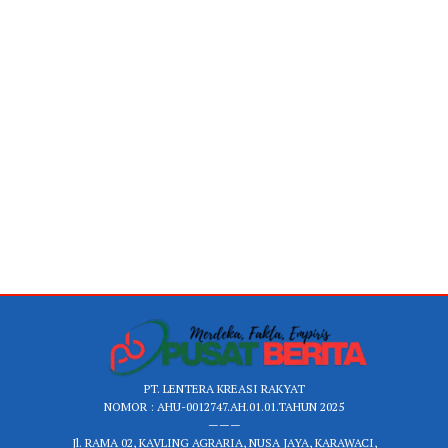
PT. LENTERA KREASI RAKYAT
NOMOR : AHU-0012747.AH.01.01.TAHUN 2025
———
Jl. RAMA 02, KAVLING AGRARIA, NUSA JAYA, KARAWACI,