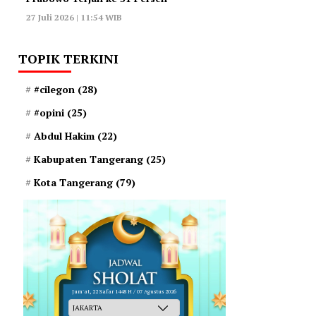
27 Juli 2026 | 11:54 WIB
TOPIK TERKINI
#cilegon
(28)
#opini
(25)
Abdul Hakim
(22)
Kabupaten Tangerang
(25)
Kota Tangerang
(79)
Jum'at, 22 Safar 1448 H / 07 Agustus 2026