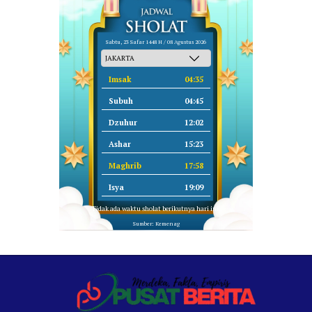
Sabtu, 23 Safar 1448 H / 08 Agustus 2026
Imsak
04:35
Subuh
04:45
Dzuhur
12:02
Ashar
15:23
Maghrib
17:58
Isya
19:09
Tidak ada waktu sholat berikutnya hari ini.
Sumber: Kemenag