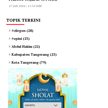
27 Juli 2026 | 11:54 WIB
TOPIK TERKINI
#cilegon
(28)
#opini
(25)
Abdul Hakim
(22)
Kabupaten Tangerang
(25)
Kota Tangerang
(79)
Sabtu, 23 Safar 1448 H / 08 Agustus 2026