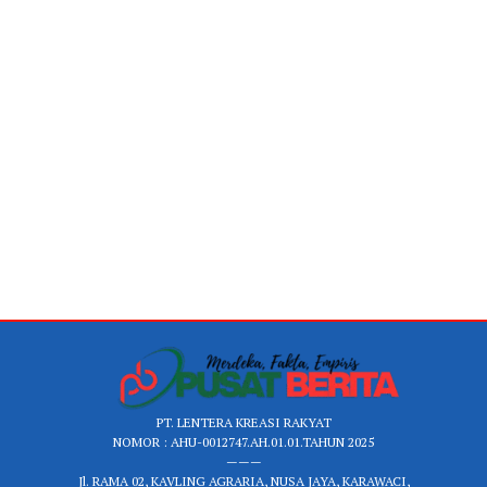
PT. LENTERA KREASI RAKYAT
NOMOR : AHU-0012747.AH.01.01.TAHUN 2025
———
Jl. RAMA 02, KAVLING AGRARIA, NUSA JAYA, KARAWACI,