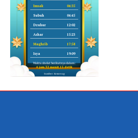
Imsak
04:35
Subuh
04:45
Dzuhur
12:02
Ashar
15:23
Maghrib
17:58
Isya
19:09
Waktu sholat berikutnya dalam:
4 jam 32 menit 14 detik
Sumber: Kemenag