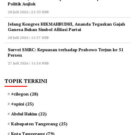
Politik Anjlok
28 Juli 2026 | 21:33 WIB
‎Jelang Kongres HIKMAHBUDHI, Ananda Tegaskan Gajah
Ganesa Bukan Simbol Afiliasi Partai
28 Juli 2026 | 11:57 WIB
‎Survei SMRC: Kepuasan terhadap Prabowo Terjun ke 51
Persen
27 Juli 2026 | 11:54 WIB
TOPIK TERKINI
#cilegon
(28)
#opini
(25)
Abdul Hakim
(22)
Kabupaten Tangerang
(25)
Kota Tangerang
(79)