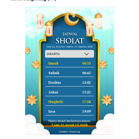
Jum'at, 22 Safar 1448 H / 07 Agustus 2026
Imsak
04:35
Subuh
04:45
Dzuhur
12:02
Ashar
15:23
Maghrib
17:58
Isya
19:09
Waktu sholat berikutnya dalam:
3 jam 16 menit 10 detik
Sumber: Kemenag