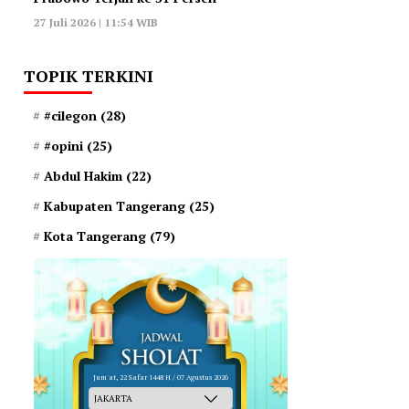
27 Juli 2026 | 11:54 WIB
TOPIK TERKINI
#cilegon
(28)
#opini
(25)
Abdul Hakim
(22)
Kabupaten Tangerang
(25)
Kota Tangerang
(79)
Jum'at, 22 Safar 1448 H / 07 Agustus 2026