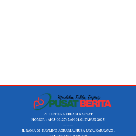
PT. LENTERA KREASI RAKYAT
NOMOR : AHU-0012747.AH.01.01.TAHUN 2025
———
Jl. RAMA 02, KAVLING AGRARIA, NUSA JAYA, KARAWACI,
TANGERANG, BANTEN