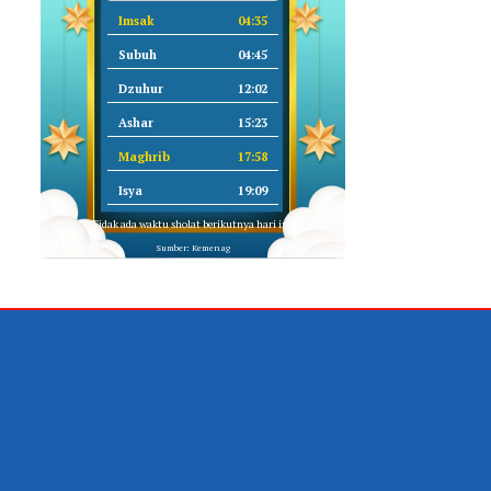
Imsak
04:35
Subuh
04:45
Dzuhur
12:02
Ashar
15:23
Maghrib
17:58
Isya
19:09
Tidak ada waktu sholat berikutnya hari ini.
Sumber: Kemenag