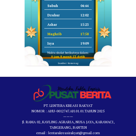
Subuh
04:44
Dzuhur
12:02
Ashar
15:23
Maghrib
17:58
Isya
19:09
Waktu sholat berikutnya dalam:
0 jam 8 menit 53 detik
Sumber: Kemenag
PT. LENTERA KREASI RAKYAT
NOMOR : AHU-0012747.AH.01.01.TAHUN 2025
———
Jl. RAMA 02, KAVLING AGRARIA, NUSA JAYA, KARAWACI,
TANGERANG, BANTEN
email : lentarakreasirakyat@gmail.com