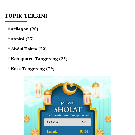
TOPIK TERKINI
#cilegon
(28)
#opini
(25)
Abdul Hakim
(22)
Kabupaten Tangerang
(25)
Kota Tangerang
(79)
Ahad, 24 Safar 1448 H / 09 Agustus 2026
Imsak
04:34