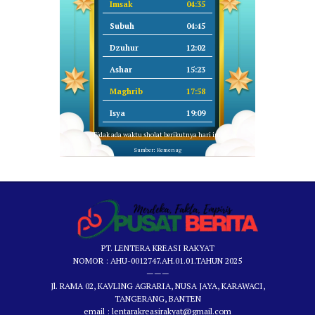
Imsak
04:35
Subuh
04:45
Dzuhur
12:02
Ashar
15:23
Maghrib
17:58
Isya
19:09
Tidak ada waktu sholat berikutnya hari ini.
Sumber: Kemenag
PT. LENTERA KREASI RAKYAT
NOMOR : AHU-0012747.AH.01.01.TAHUN 2025
———
Jl. RAMA 02, KAVLING AGRARIA, NUSA JAYA, KARAWACI,
TANGERANG, BANTEN
email : lentarakreasirakyat@gmail.com