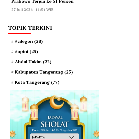
Prabowo Terjun ke 51 Persen
27 Juli 2026 | 11:54 WIB
TOPIK TERKINI
#cilegon
(28)
#opini
(25)
Abdul Hakim
(22)
Kabupaten Tangerang
(25)
Kota Tangerang
(77)
Kamis, 21 Safar 1448 H / 06 Agustus 2026