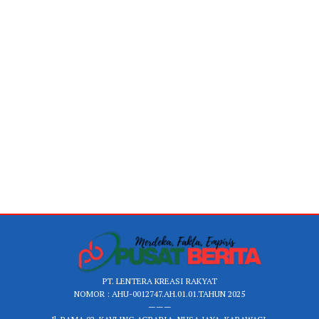
PT. LENTERA KREASI RAKYAT
NOMOR : AHU-0012747.AH.01.01.TAHUN 2025
———