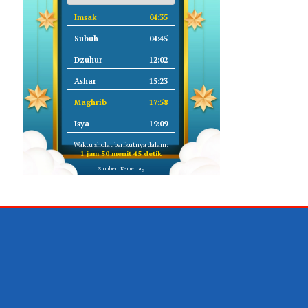
Imsak
04:35
Subuh
04:45
Dzuhur
12:02
Ashar
15:23
Maghrib
17:58
Isya
19:09
Waktu sholat berikutnya dalam:
1 jam 50 menit 44 detik
Sumber: Kemenag