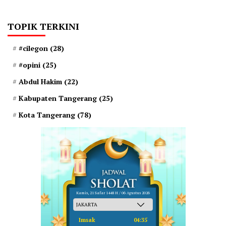
TOPIK TERKINI
#cilegon
(28)
#opini
(25)
Abdul Hakim
(22)
Kabupaten Tangerang
(25)
Kota Tangerang
(78)
Kamis, 21 Safar 1448 H / 06 Agustus 2026
Imsak
04:35