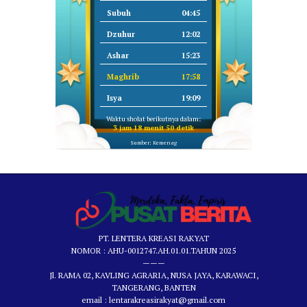
Subuh
04:45
Dzuhur
12:02
Ashar
15:23
Maghrib
17:58
Isya
19:09
Waktu sholat berikutnya dalam:
3 jam 18 menit 49 detik
Sumber: Kemenag
PT. LENTERA KREASI RAKYAT
NOMOR : AHU-0012747.AH.01.01.TAHUN 2025
———
Jl. RAMA 02, KAVLING AGRARIA, NUSA JAYA, KARAWACI,
TANGERANG, BANTEN
email : lentarakreasirakyat@gmail.com