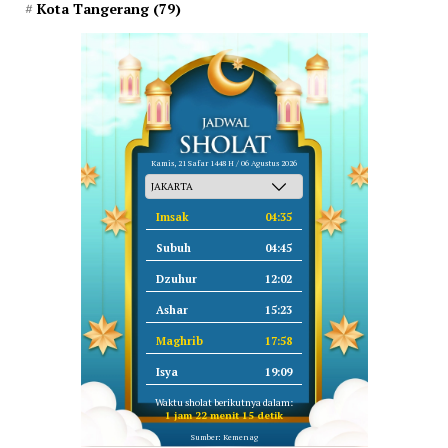
Kota Tangerang
(79)
Kamis, 21 Safar 1448 H / 06 Agustus 2026
Imsak
04:35
Subuh
04:45
Dzuhur
12:02
Ashar
15:23
Maghrib
17:58
Isya
19:09
Waktu sholat berikutnya dalam:
1 jam 22 menit 14 detik
Sumber: Kemenag