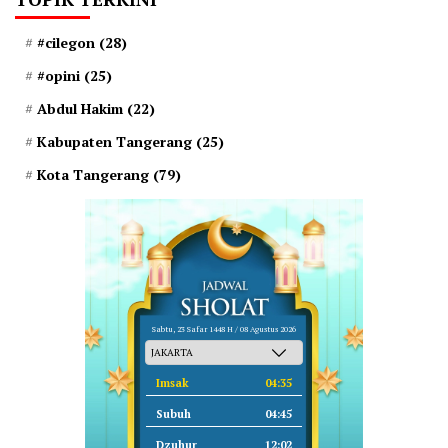
#cilegon
(28)
#opini
(25)
Abdul Hakim
(22)
Kabupaten Tangerang
(25)
Kota Tangerang
(79)
Sabtu, 23 Safar 1448 H / 08 Agustus 2026
Imsak
04:35
Subuh
04:45
Dzuhur
12:02