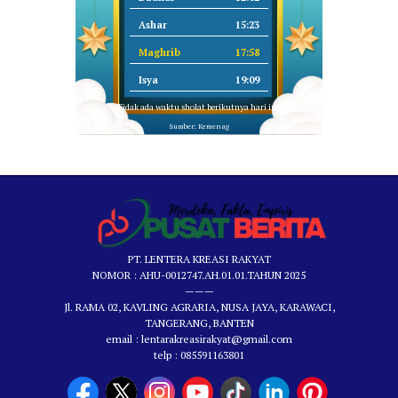
Ashar
15:23
Maghrib
17:58
Isya
19:09
Tidak ada waktu sholat berikutnya hari ini.
Sumber: Kemenag
PT. LENTERA KREASI RAKYAT
NOMOR : AHU-0012747.AH.01.01.TAHUN 2025
———
Jl. RAMA 02, KAVLING AGRARIA, NUSA JAYA, KARAWACI,
TANGERANG, BANTEN
email : lentarakreasirakyat@gmail.com
telp : 085591163801