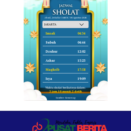
Ahad, 24 Safar 1448 H / 09 Agustus 2026
Imsak
04:34
Subuh
04:44
Dzuhur
12:02
Ashar
15:23
Maghrib
17:58
Isya
19:09
Waktu sholat berikutnya dalam:
2 jam 10 menit 2 detik
Sumber: Kemenag