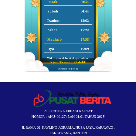
Imsak
04:34
Subuh
04:44
Dzuhur
12:02
Ashar
15:22
Maghrib
17:58
Isya
19:09
Waktu sholat berikutnya dalam:
5 jam 35 menit 29 detik
Sumber: Kemenag
PT. LENTERA KREASI RAKYAT
NOMOR : AHU-0012747.AH.01.01.TAHUN 2025
———
Jl. RAMA 02, KAVLING AGRARIA, NUSA JAYA, KARAWACI,
TANGERANG, BANTEN