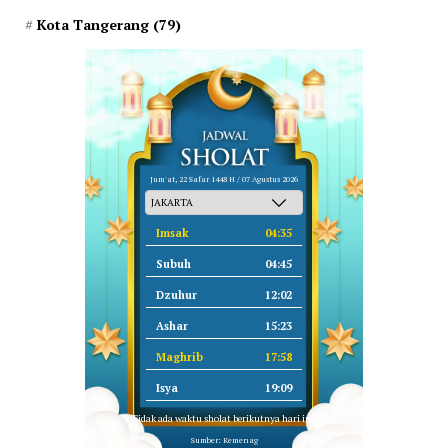
Kota Tangerang
(79)
Jum'at, 22 Safar 1448 H / 07 Agustus 2026
Imsak
04:35
Subuh
04:45
Dzuhur
12:02
Ashar
15:23
Maghrib
17:58
Isya
19:09
Tidak ada waktu sholat berikutnya hari ini.
Sumber: Kemenag