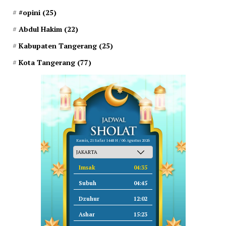
#opini
(25)
Abdul Hakim
(22)
Kabupaten Tangerang
(25)
Kota Tangerang
(77)
Kamis, 21 Safar 1448 H / 06 Agustus 2026
Imsak
04:35
Subuh
04:45
Dzuhur
12:02
Ashar
15:23