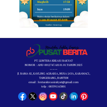
Maghrib
17:58
Isya
19:09
Waktu sholat berikutnya dalam:
6 jam 40 menit 39 detik
Sumber: Kemenag
PT. LENTERA KREASI RAKYAT
NOMOR : AHU-0012747.AH.01.01.TAHUN 2025
———
Jl. RAMA 02, KAVLING AGRARIA, NUSA JAYA, KARAWACI,
TANGERANG, BANTEN
email : lentarakreasirakyat@gmail.com
telp : 085591163801