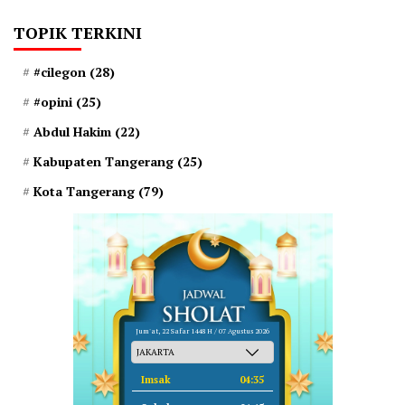
TOPIK TERKINI
#cilegon
(28)
#opini
(25)
Abdul Hakim
(22)
Kabupaten Tangerang
(25)
Kota Tangerang
(79)
Jum'at, 22 Safar 1448 H / 07 Agustus 2026
Imsak
04:35