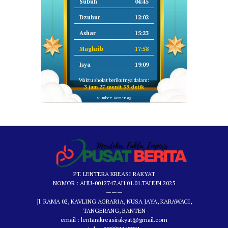
Subuh
04:45
Dzuhur
12:02
Ashar
15:23
Maghrib
17:58
Isya
19:09
Waktu sholat berikutnya dalam:
3 jam 27 menit 58 detik
Sumber: Kemenag
PT. LENTERA KREASI RAKYAT
NOMOR : AHU-0012747.AH.01.01.TAHUN 2025
———
Jl. RAMA 02, KAVLING AGRARIA, NUSA JAYA, KARAWACI,
TANGERANG, BANTEN
email : lentarakreasirakyat@gmail.com